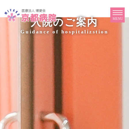
入院のご案内
Guidance of hospitalizstion