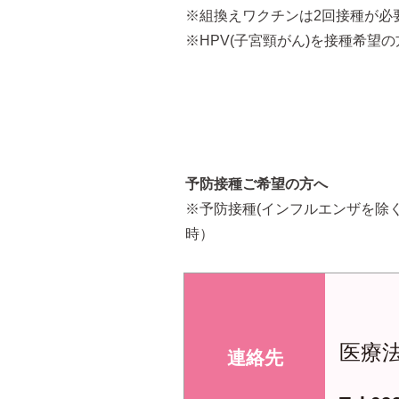
※組換えワクチンは2回接種が必
※HPV(子宮頸がん)を接種希望
予防接種ご希望の方へ
※予防接種(インフルエンザを除
時）
医療
連絡先